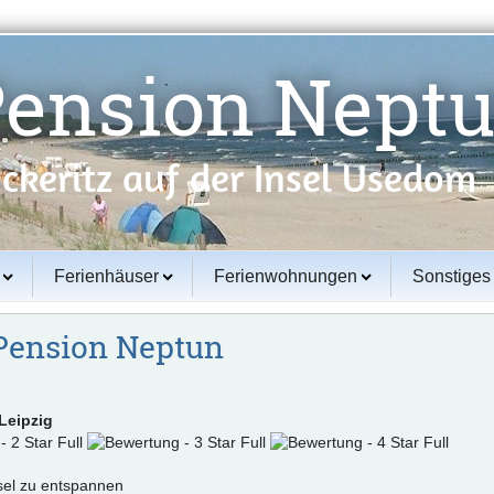
Pension Nept
ckeritz auf der Insel Usedom
Ferienhäuser
Ferienwohnungen
Sonstiges
 Pension Neptun
 Leipzig
Insel zu entspannen