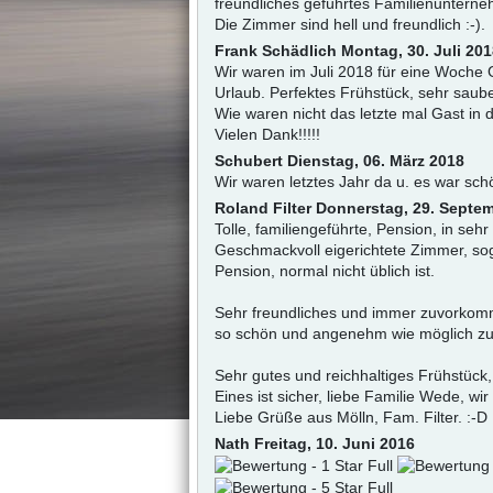
freundliches geführtes Familienunterne
Die Zimmer sind hell und freundlich :-).
Frank Schädlich
Montag, 30. Juli 20
Wir waren im Juli 2018 für eine Woche G
Urlaub. Perfektes Frühstück, sehr saub
Wie waren nicht das letzte mal Gast in d
Vielen Dank!!!!!
Schubert
Dienstag, 06. März 2018
Wir waren letztes Jahr da u. es war sch
Roland Filter
Donnerstag, 29. Septe
Tolle, familiengeführte, Pension, in sehr
Geschmackvoll eigerichtete Zimmer, sog
Pension, normal nicht üblich ist.
Sehr freundliches und immer zuvorkomme
so schön und angenehm wie möglich z
Sehr gutes und reichhaltiges Frühstück, 
Eines ist sicher, liebe Familie Wede, w
Liebe Grüße aus Mölln, Fam. Filter. :-D
Nath
Freitag, 10. Juni 2016