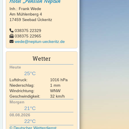
Hotel „Pension Neptun“
Inh.: Frank Wede
Am Mühlenberg 4
17459 Seebad Ückeritz
038375 22329
038375 22965
wede@neptun-ueckeritz.de
Wetter
Heute
25°C
Luftdruck:
1016 hPa
Niederschlag:
1 mm
Windrichtung:
WNW
Geschwindigkeit:
32 km/h
Morgen
21°C
08.08.2026
22°C
© Deutscher Wetterdienst