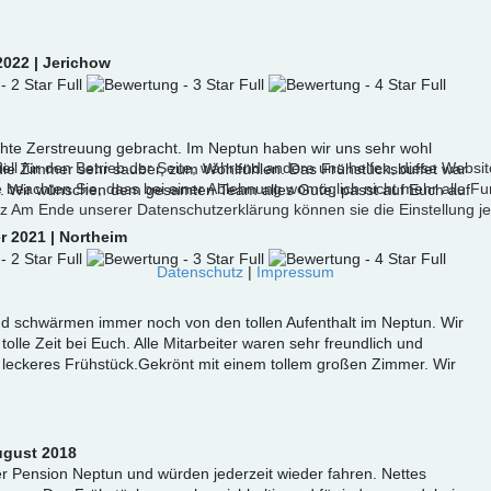
 2022 | Jerichow
chte Zerstreuung gebracht. Im Neptun haben wir uns sehr wohl
ell für den Betrieb der Seite, während andere uns helfen, diese Websi
h, die Zimmer sehr sauber, zum Wohlfühlen. Das Frühstücksbuffet war
 beachten Sie, dass bei einer Ablehnung womöglich nicht mehr alle Fun
i. Wir wünschen dem gesamten Team alles Gute, passt auf Euch auf
z Am Ende unserer Datenschutzerklärung können sie die Einstellung je
r 2021 | Northeim
Datenschutz
|
Impressum
nd schwärmen immer noch von den tollen Aufenthalt im Neptun. Wir
lle Zeit bei Euch. Alle Mitarbeiter waren sehr freundlich und
leckeres Frühstück.Gekrönt mit einem tollem großen Zimmer. Wir
ugust 2018
er Pension Neptun und würden jederzeit wieder fahren. Nettes