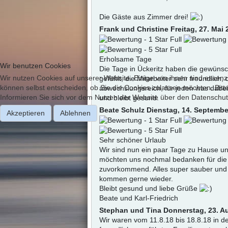
Die Gäste aus Zimmer drei!
Frank und Christine
Freitag, 27. Mai
Erholsame Tage
Wir benutzen Cookies
Die Tage in Ückeritz haben die gewüns
Wir nutzen Cookies auf unserer Website. Einige von ihnen sind essenzi
gefühlt, die Mitarbeiter sehr freundlic
können selbst entscheiden, ob Sie die Cookies zulassen möchten. Bitte
abwechslungsreich, für jeden was dabe
Informieren Sie sich vor dem Nutzen der Website über den Datenschut
und bleibt gesund.
Beate Schulz
Dienstag, 14. Septembe
Akzeptieren
Ablehnen
Sehr schöner Urlaub
Wir sind nun ein paar Tage zu Hause u
möchten uns nochmal bedanken für die to
zuvorkommend. Alles super sauber und 
kommen gerne wieder.
Bleibt gesund und liebe Grüße
Beate und Karl-Friedrich
Stephan und Tina
Donnerstag, 23. A
Wir waren vom 11.8.18 bis 18.8.18 in d