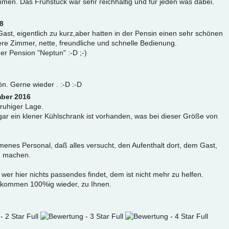
hmen. Das Frühstück war sehr reichhaltig und für jeden was dabei.
18
ast, eigentlich zu kurz,aber hatten in der Pensin einen sehr schönen
ere Zimmer, nette, freundliche und schnelle Bedienung.
er Pension "Neptun" :-D ;-)
ön. Gerne wieder . :-D :-D
mber 2016
 ruhiger Lage.
ar ein klener Kühlschrank ist vorhanden, was bei dieser Größe von
nes Personal, daß alles versucht, den Aufenthalt dort, dem Gast,
u machen.
wer hier nichts passendes findet, dem ist nicht mehr zu helfen.
ir kommen 100%ig wieder, zu Ihnen.