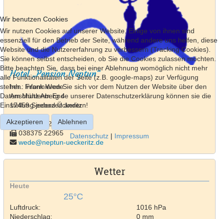
Wir benutzen Cookies
Wir nutzen Cookies auf unserer Website. Einige von ihnen sind
essenziell für den Betrieb der Seite, während andere uns helfen, diese
Website und die Nutzererfahrung zu verbessern (Tracking Cookies).
Sie können selbst entscheiden, ob Sie die Cookies zulassen möchten.
Bitte beachten Sie, dass bei einer Ablehnung womöglich nicht mehr
Hotel „Pension Neptun“
alle Funktionalitäten der Seite (z.B. google-maps) zur Verfügung
Inh.: Frank Wede
stehen. Informieren Sie sich vor dem Nutzen der Website über den
Am Mühlenberg 4
Datenschutz Am Ende unserer Datenschutzerklärung können sie die
17459 Seebad Ückeritz
Einstellung jederzeit ändern!
Akzeptieren
Ablehnen
038375 22329
038375 22965
Datenschutz
|
Impressum
wede@neptun-ueckeritz.de
Wetter
Heute
25°C
Luftdruck:
1016 hPa
Niederschlag:
0 mm