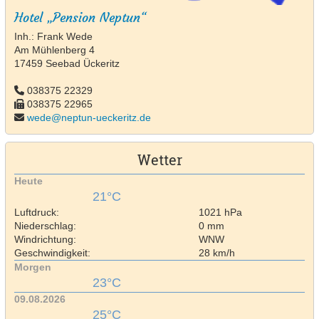
Hotel „Pension Neptun“
Inh.: Frank Wede
Am Mühlenberg 4
17459 Seebad Ückeritz
038375 22329
038375 22965
wede@neptun-ueckeritz.de
Wetter
Heute
21°C
Luftdruck:
1021 hPa
Niederschlag:
0 mm
Windrichtung:
WNW
Geschwindigkeit:
28 km/h
Morgen
23°C
09.08.2026
25°C