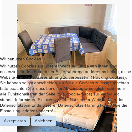
Wir benutzen Cookies
Wir nutzen Cookies auf unserer Website. Einige von ihnen sind
essenziell für den Betrieb der Seite, während andere uns helfen, diese
Website und die Nutzererfahrung zu verbessern (Tracking Cookies).
Sie können selbst entscheiden, ob Sie die Cookies zulassen möchten.
Bitte beachten Sie, dass bei einer Ablehnung womöglich nicht mehr
alle Funktionalitäten der Seite (z.B. google-maps) zur Verfügung
stehen. Informieren Sie sich vor dem Nutzen der Website über den
Datenschutz Am Ende unserer Datenschutzerklärung können sie die
Einstellung jederzeit ändern!
Akzeptieren
Ablehnen
Datenschutz
|
Impressum